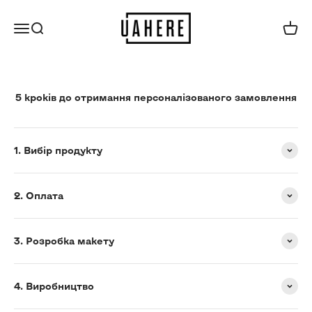
Перейти до контенту
UAHERE
Відкрити меню навігації
Відкрити пошук
Відкр
5 кроків до отримання персоналізованого замовлення
1. Вибір продукту
2. Оплата
3. Розробка макету
4. Виробництво