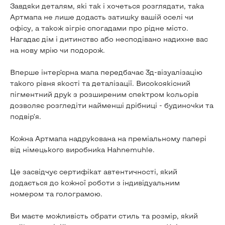
Завдяки деталям, які так і хочеться розглядати, така
Артмапа не лише додасть затишку вашій оселі чи
офісу, а також зігріє спогадами про рідне місто.
Нагадає дім і дитинство або несподівано надихне вас
на нову мрію чи подорож.
Вперше інтер’єрна мапа передбачає 3д-візуалізацію
такого рівня якості та деталізації. Високоякісний
пігментний друк з розширеним спектром кольорів
дозволяє розгледіти найменші дрібниці - будиночки та
подвір’я.
Кожна Артмапа надрукована на преміальному папері
від німецького виробника Hahnemuhle.
Це засвідчує сертифікат автентичності, який
додається до кожної роботи з індивідуальним
номером та голограмою.
Ви маєте можливість обрати стиль та розмір, який